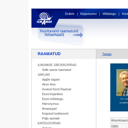
Esileht
|
Kirjastusest
|
Mõttelugu
|
Kon
RAAMATUD
Tagasi
ILMUMISE JÄRJEKORRAS
Selle aasta raamatud
SARJAD
Ajajõe tagant
Aken ilma
Avatud Eesti Raamat
Eesti kirjanikke
Eesti mõttelugu
Hieronymus
Ilmatargad
Kogutud luuletused
Palju aastaid
Ilmumisaast
KATEGOORIAD
ISBN