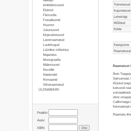
Ajalugu
Toimetanud
Artiklid/esseed
Elulood
Kujundanud
Filosoofia
Lehekülgi
Fotoalbumid
Mõõdud
Huumor
Köide
Jutustused
Kirjavahetused
Lasteraamatud
Luulekogud
Kategooria
Lüüriline mõtisklus
Raamatusar
Majandus
Monograafia
Mälestused
Raamatust 
Novellid
Rein Taagep
Näidendid
Saksamaal, 
Romaanid
tõrjutud pag
Sõnaraamatud
katsusid naa
ÜLDNIMEKIRI
sotsiaaltead
olme omapära
Californiaga
fotomaterjal
Pealkiri
Raamatu ilmu
Autor
ISBN