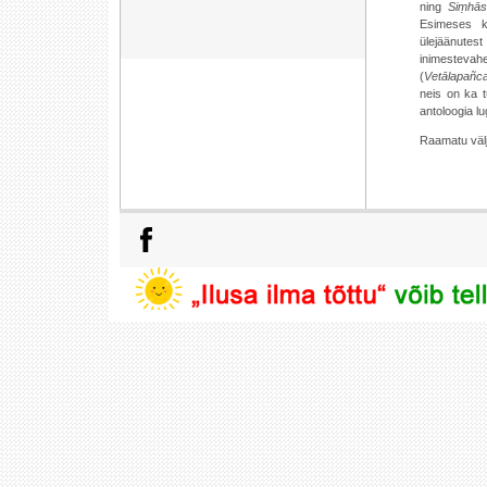
ning
Siṃhās
Esimeses 
ülejäänute
inimestev
(
Vetālapañc
neis on ka t
antoloogia lu
Raamatu välj