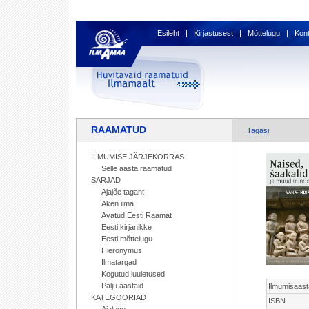
Esileht
|
Kirjastusest
|
Mõttelugu
|
Kon
RAAMATUD
Tagasi
ILMUMISE JÄRJEKORRAS
Selle aasta raamatud
SARJAD
Ajajõe tagant
Aken ilma
Avatud Eesti Raamat
Eesti kirjanikke
Eesti mõttelugu
Hieronymus
Ilmatargad
Kogutud luuletused
Palju aastaid
Ilmumisaast
KATEGOORIAD
ISBN