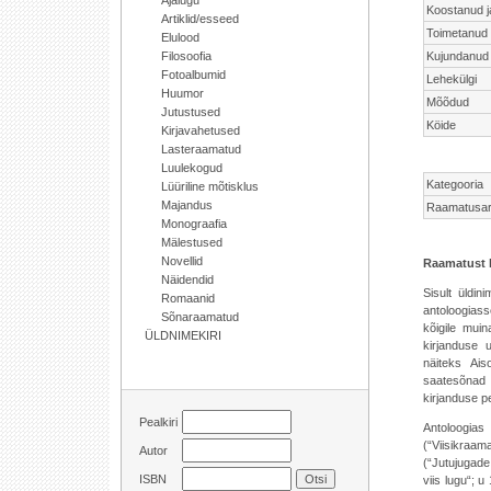
Ajalugu
Koostanud ja
Artiklid/esseed
Toimetanud
Elulood
Filosoofia
Kujundanud
Fotoalbumid
Lehekülgi
Huumor
Mõõdud
Jutustused
Köide
Kirjavahetused
Lasteraamatud
Luulekogud
Kategooria
Lüüriline mõtisklus
Majandus
Raamatusar
Monograafia
Mälestused
Novellid
Raamatust 
Näidendid
Sisult üldin
Romaanid
antoloogiass
Sõnaraamatud
kõigile muina
ÜLDNIMEKIRI
kirjanduse u
näiteks Ais
saatesõnad 
kirjanduse pe
Pealkiri
Antoloogi
(“Viisikraama
Autor
(“Jutujugade
ISBN
viis lugu“; u