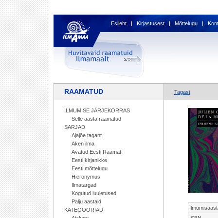
Esileht
|
Kirjastusest
|
Mõttelugu
|
Kon
RAAMATUD
Tagasi
ILMUMISE JÄRJEKORRAS
Selle aasta raamatud
SARJAD
Ajajõe tagant
Aken ilma
Avatud Eesti Raamat
Eesti kirjanikke
Eesti mõttelugu
Hieronymus
Ilmatargad
Kogutud luuletused
Palju aastaid
Ilmumisaast
KATEGOORIAD
ISBN