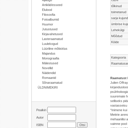
Ajalugu
Artiklid/esseed
tõlkinud
Elulood
toimetanud
Filosoofia
sarja kujun
Fotoalbumid
ümbrise ku
Huumor
Jutustused
Lehekülgi
Kirjavahetused
Mõõdud
Lasteraamatud
Köide
Luulekogud
Lüüriline mõtisklus
Majandus
Kategooria
Monograafia
Mälestused
Raamatusar
Novellid
Näidendid
Romaanid
Raamatust 
Julien Offra
Sõnaraamatud
kirjandusloo
ÜLDNIMEKIRI
psühholoogia 
suuremate hul
selliseks pid
vastasseisu
“Inimene kui 
Pealkiri
Mettrie aren
Autor
mehaanilisi 
vaimne pool 
ISBN