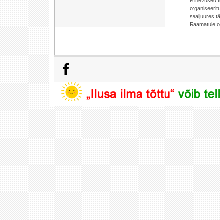
erinevused tu
organiseerit
sealjuures t
Raamatule on