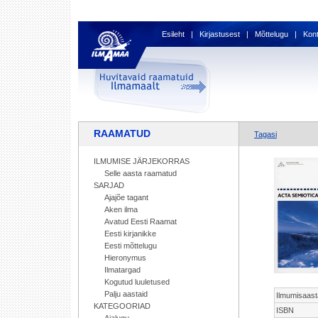
Esileht
|
Kirjastusest
|
Mõttelugu
|
Kon
RAAMATUD
Tagasi
ILMUMISE JÄRJEKORRAS
Selle aasta raamatud
SARJAD
Ajajõe tagant
Aken ilma
Avatud Eesti Raamat
Eesti kirjanikke
Eesti mõttelugu
Hieronymus
Ilmatargad
Kogutud luuletused
Palju aastaid
Ilmumisaast
KATEGOORIAD
ISBN