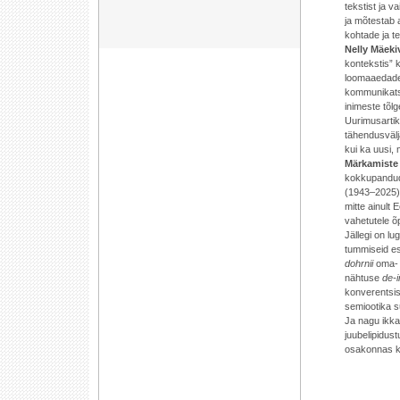
tekstist ja v
ja mõtestab 
kohtade ja t
Nelly Mäeki
kontekstis” 
loomaaedades
kommunikatsi
inimeste tõl
Uurimusartik
tähendusvälja
kui ka uusi, 
Märkamiste
kokkupandud
(1943–2025) v
mitte ainult 
vahetutele õp
Jällegi on l
tummiseid e
dohrnii
oma- 
nähtuse
de-i
konverentsis
semiootika 
Ja nagu ikk
juubelipidus
osakonnas ka