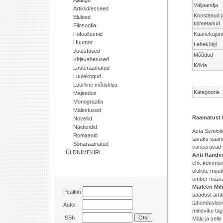
Ajalugu
Väljaandja
Artiklid/esseed
Koostanud j
Elulood
toimetanud
Filosoofia
Fotoalbumid
Kaanekujun
Huumor
Lehekülgi
Jutustused
Mõõdud
Kirjavahetused
Köide
Lasteraamatud
Luulekogud
Lüüriline mõtisklus
Kategooria
Majandus
Monograafia
Mälestused
Raamatust 
Novellid
Näidendid
Acta Semioti
Romaanid
tavaks saanu
Sõnaraamatud
varieeruvad 
ÜLDNIMEKIRI
Anti Randvi
ehk kommuni
oluliste muu
ümber määrat
Marleen Mih
Pealkiri
saadust artik
tähendusloom
Autor
mineviku ta
ISBN
Mälu ja sell